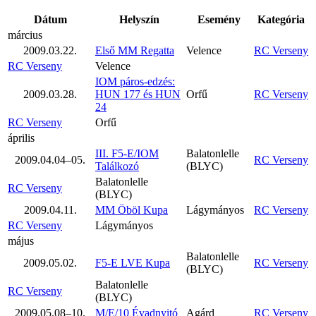
Dátum
Helyszín
Esemény
Kategória
március
2009.03.22.
Első MM Regatta
Velence
RC Verseny
RC Verseny
Velence
IOM páros-edzés:
2009.03.28.
HUN 177 és HUN
Orfű
RC Verseny
24
RC Verseny
Orfű
április
III. F5-E/IOM
Balatonlelle
2009.04.04–05.
RC Verseny
Találkozó
(BLYC)
Balatonlelle
RC Verseny
(BLYC)
2009.04.11.
MM Öböl Kupa
Lágymányos
RC Verseny
RC Verseny
Lágymányos
május
Balatonlelle
2009.05.02.
F5-E LVE Kupa
RC Verseny
(BLYC)
Balatonlelle
RC Verseny
(BLYC)
2009.05.08–10.
M/E/10 Évadnyitó
Agárd
RC Verseny