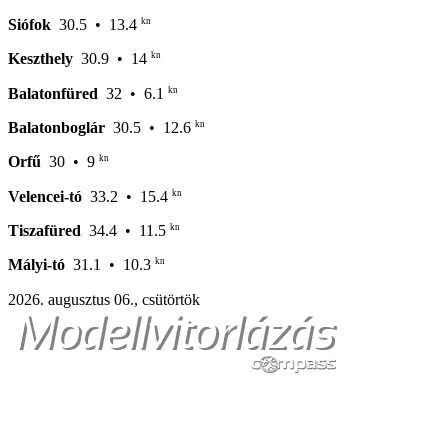
kn
Siófok
30.5
• 13.4
kn
Keszthely
30.9
• 14
kn
Balatonfüred
32
• 6.1
kn
Balatonboglár
30.5
• 12.6
kn
Orfű
30
• 9
kn
Velencei-tó
33.2
• 15.4
kn
Tiszafüred
34.4
• 11.5
kn
Mályi-tó
31.1
• 10.3
2026. augusztus 06., csütörtök