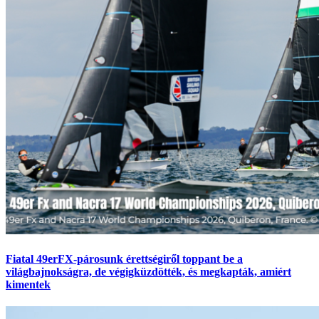
Fiatal 49erFX-párosunk érettségiről toppant be a
világbajnokságra, de végigküzdötték, és megkapták, amiért
kimentek