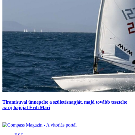
Tiramisuval ünnepelte a születésnapját, majd tovább tesztelte
az új hajóját Érdi Mári