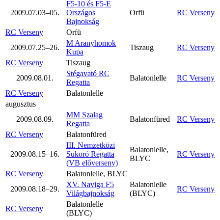
F5-10 és F5-E
2009.07.03–05.
Országos
Orfü
RC Verseny
Bajnokság
RC Verseny
Orfü
M Aranyhomok
2009.07.25–26.
Tiszaug
RC Verseny
Kupa
RC Verseny
Tiszaug
Stégavató RC
2009.08.01.
Balatonlelle
RC Verseny
Regatta
RC Verseny
Balatonlelle
augusztus
MM Szalag
2009.08.09.
Balatonfüred
RC Verseny
Regatta
RC Verseny
Balatonfüred
III. Nemzetközi
Balatonlelle,
2009.08.15–16.
Sukoró Regatta
RC Verseny
BLYC
(VB előverseny)
RC Verseny
Balatonlelle, BLYC
XV. Naviga F5
Balatonlelle
2009.08.18–29.
RC Verseny
Világbajnokság
(BLYC)
Balatonlelle
RC Verseny
(BLYC)