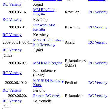
RC Verseny
Agárd
MM Révfülöp
2009.05.16.
Révfülöp
RC Verseny
Regatta
RC Verseny
Révfülöp
Pünkösdi MM
2009.05.31.
Keszthely
RC Verseny
Regatta
RC Verseny
Keszthely
M/E/10 Tóth István
2009.05.31–06.01.
Agárd
RC Verseny
Emlékverseny
RC Verseny
Agárd
június
Balatonkenese
2009.06.07.
MM KMP Regatta
RC Verseny
(KMP)
Balatonkenese
RC Verseny
(KMP)
M/E SÜH Barátság
2009.06.19–21.
Fertő-tó
RC Verseny
Kupa
RC Verseny
Fertő-tó
2009.06.20.
Extrém RC edzés
Balatonlelle
RC Verseny
RC Verseny
Balatonlelle
július