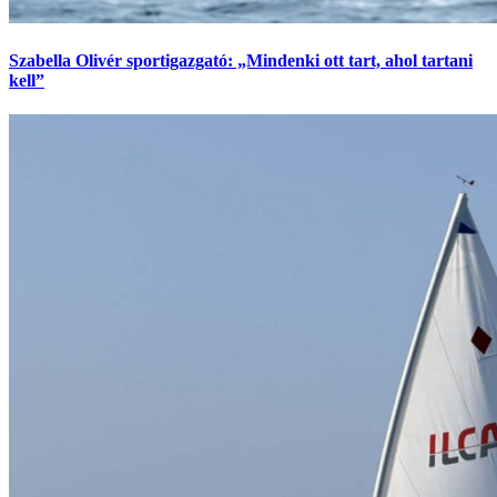
Szabella Olivér sportigazgató: „Mindenki ott tart, ahol tartani
kell”