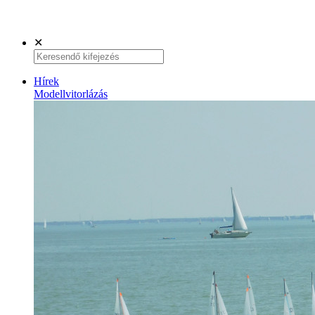
✕
Hírek
Modellvitorlázás