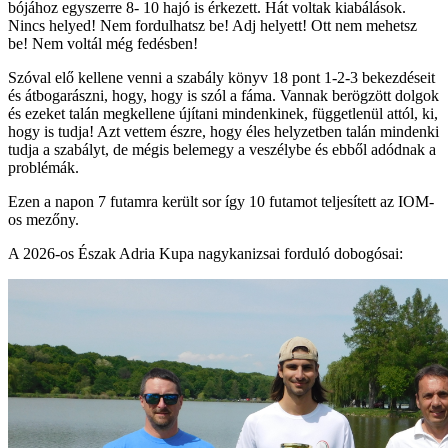
bójához egyszerre 8- 10 hajó is érkezett. Hát voltak kiabálások.
Nincs helyed! Nem fordulhatsz be! Adj helyett! Ott nem mehetsz
be! Nem voltál még fedésben!
Szóval elő kellene venni a szabály könyv 18 pont 1-2-3 bekezdéseit
és átbogarászni, hogy, hogy is szól a fáma. Vannak berögzött dolgok
és ezeket talán megkellene újítani mindenkinek, függetlenül attól, ki,
hogy is tudja! Azt vettem észre, hogy éles helyzetben talán mindenki
tudja a szabályt, de mégis belemegy a veszélybe és ebből adódnak a
problémák.
Ezen a napon 7 futamra került sor így 10 futamot teljesített az IOM-
os mezőny.
A 2026-os Észak Adria Kupa nagykanizsai forduló dobogósai: