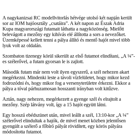
A nagykanizsai RC modellvitorlás hétvége utolsó két napján került
sor az IOM hajóosztály „csatáira”. A két napon az Észak Adria
Kupa magyarországi futamait láthatta a nagyközönség. Mielőtt
belevágott a mezőny egy kihívás elé állította a sors a nevezőket.
Üzemképessé kellett tenni a pálya állító és mentő hajót mivel több
lyuk volt az oldalán.
Szombaton tizenegy körül sikerült az első futamot elindítani, „A ¼”-
es szélerővel, a futam gyorsan le is zajlott.
Második futam már nem volt ilyen egyszerű, a szél nehezen akart
megérkezni. Mindenki leste a távoli vízfelületet, hogy mikor kezd
fodrozódni és, hogy mikor fog a versenyterületre érkezni. Ekkor a
pálya a tóval párhuzamosan hosszanti irányban volt kitűzve.
Aztán, nagy nehezen, megérkezett a gyenge szél és elrajtolt a
mezőny. Szép látvány volt, így a 15 hajót együtt látni.
Egy hosszú ebédszünet után, mivel leállt a szél, 13:10-kor „A ¼”
szélerővel elindultak a hajók, de mivel menet közben jelentősen
gyengült a szélerő a főbíró pályát rövidített, egy körös pályára
módosította futamot.