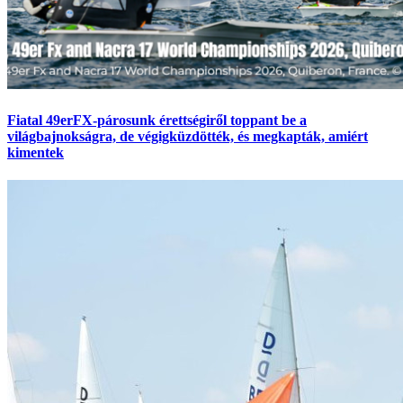
Fiatal 49erFX-párosunk érettségiről toppant be a
világbajnokságra, de végigküzdötték, és megkapták, amiért
kimentek