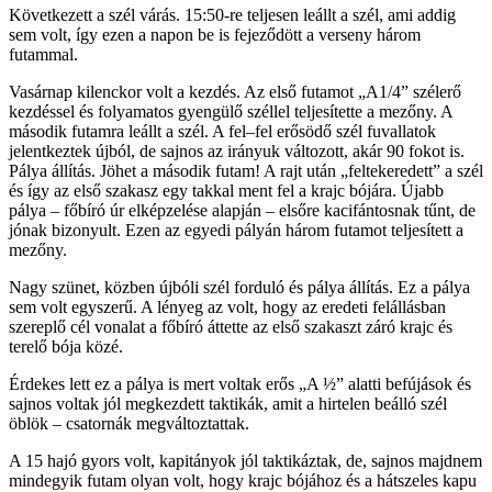
Következett a szél várás. 15:50-re teljesen leállt a szél, ami addig
sem volt, így ezen a napon be is fejeződött a verseny három
futammal.
Vasárnap kilenckor volt a kezdés. Az első futamot „A1/4” szélerő
kezdéssel és folyamatos gyengülő széllel teljesítette a mezőny. A
második futamra leállt a szél. A fel–fel erősödő szél fuvallatok
jelentkeztek újból, de sajnos az irányuk változott, akár 90 fokot is.
Pálya állítás. Jöhet a második futam! A rajt után „feltekeredett” a szél
és így az első szakasz egy takkal ment fel a krajc bójára. Újabb
pálya – főbíró úr elképzelése alapján – elsőre kacifántosnak tűnt, de
jónak bizonyult. Ezen az egyedi pályán három futamot teljesített a
mezőny.
Nagy szünet, közben újbóli szél forduló és pálya állítás. Ez a pálya
sem volt egyszerű. A lényeg az volt, hogy az eredeti felállásban
szereplő cél vonalat a főbíró áttette az első szakaszt záró krajc és
terelő bója közé.
Érdekes lett ez a pálya is mert voltak erős „A ½” alatti befújások és
sajnos voltak jól megkezdett taktikák, amit a hirtelen beálló szél
öblök – csatornák megváltoztattak.
A 15 hajó gyors volt, kapitányok jól taktikáztak, de, sajnos majdnem
mindegyik futam olyan volt, hogy krajc bójához és a hátszeles kapu