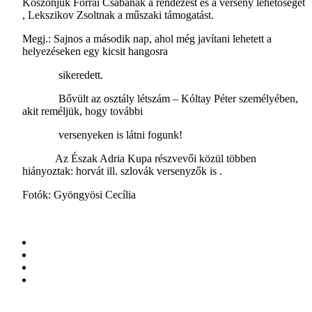
Köszönjük Forrai Csabának a rendezést és a verseny lehetőséget
, Lekszikov Zsoltnak a műszaki támogatást.
Megj.: Sajnos a második nap, ahol még javítani lehetett a
helyezéseken egy kicsit hangosra
sikeredett.
Bővült az osztály létszám – Kóltay Péter személyében,
akit reméljük, hogy további
versenyeken is látni fogunk!
Az Észak Adria Kupa részvevői közül többen
hiányoztak: horvát ill. szlovák versenyzők is .
Fotók: Gyöngyösi Cecília