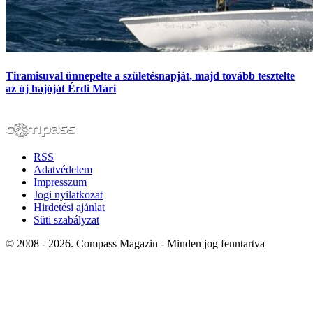
Tiramisuval ünnepelte a születésnapját, majd tovább tesztelte
az új hajóját Érdi Mári
RSS
Adatvédelem
Impresszum
Jogi nyilatkozat
Hirdetési ajánlat
Süti szabályzat
© 2008 - 2026. Compass Magazin - Minden jog fenntartva