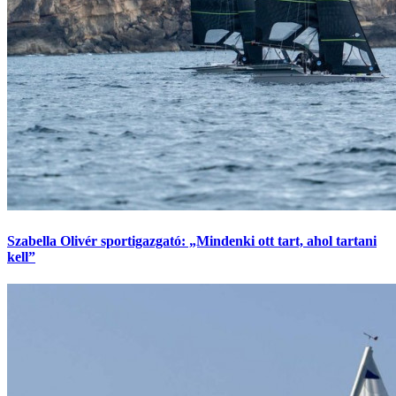
Szabella Olivér sportigazgató: „Mindenki ott tart, ahol tartani
kell”