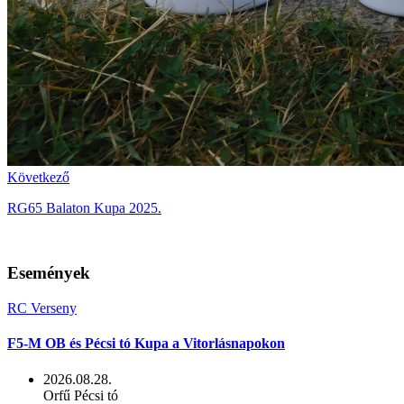
Következő
RG65 Balaton Kupa 2025.
Események
RC Verseny
F5-M OB és Pécsi tó Kupa a Vitorlásnapokon
2026.08.28.
Orfű Pécsi tó