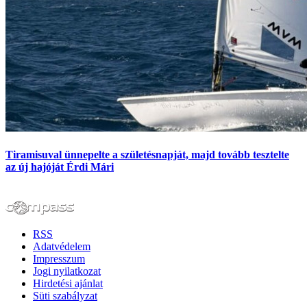
Tiramisuval ünnepelte a születésnapját, majd tovább tesztelte
az új hajóját Érdi Mári
RSS
Adatvédelem
Impresszum
Jogi nyilatkozat
Hirdetési ajánlat
Süti szabályzat