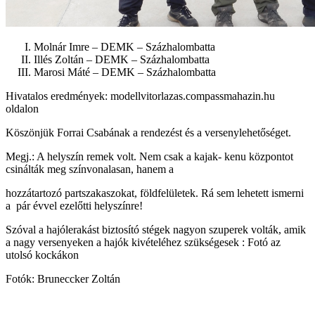
Molnár Imre – DEMK – Százhalombatta
Illés Zoltán – DEMK – Százhalombatta
Marosi Máté – DEMK – Százhalombatta
Hivatalos eredmények: modellvitorlazas.compassmahazin.hu
oldalon
Köszönjük Forrai Csabának a rendezést és a versenylehetőséget.
Megj.: A helyszín remek volt. Nem csak a kajak- kenu központot
csinálták meg színvonalasan, hanem a
hozzátartozó partszakaszokat, földfelületek. Rá sem lehetett ismerni
a pár évvel ezelőtti helyszínre!
Szóval a hajólerakást biztosító stégek nagyon szuperek volták, amik
a nagy versenyeken a hajók kivételéhez szükségesek : Fotó az
utolsó kockákon
Fotók: Bruneccker Zoltán