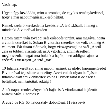
Vasárnap.
Ugyan úgy kezdődött, mint a szombat, de egy kis reménykedéssel,
hogy a mai napot megússzuk eső nélkül.
Remek szélerő kerekedett a kezdésre „A tető „közeli. Itt még a
mindenki A vitorlával kezdett.
Három futam után további szél erősödés történt, ami magával hozta
a vitorla cseréket is. Sokan B vitorlára cseréltek, de volt, aki még A-
val ment. Pár futam előtt volt, hogy visszagyengült a szél „A tető
„alá és többen visszatették az A vitorlát is, ami hátszélben
megbosszulta magát orra buktak a hajók, mert addigra sajnos a
szélerő is visszajött „A tető „fölé.
10 futamra került sor a mai napon, aminek az utolsó háromnegyedét
B vitorlával teljesítette a mezőny. Azért voltak olyan befújások
futamok alatt amik elviseltek volna C vitorlázatot is de ezek a
befújások nem tartottak sokáig !
A két napos rendezvények két hajós is A vitorlázattal hajózott:
Marosi Máté, Csontos P.
A 2025-ős RG-65 hajóosztály dobogósai: 11 részvevő