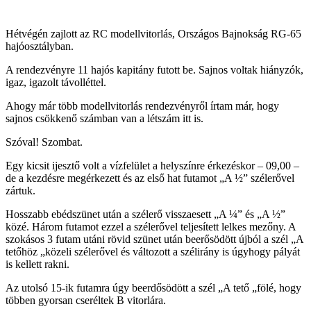
Hétvégén zajlott az RC modellvitorlás, Országos Bajnokság RG-65
hajóosztályban.
A rendezvényre 11 hajós kapitány futott be. Sajnos voltak hiányzók,
igaz, igazolt távolléttel.
Ahogy már több modellvitorlás rendezvényről írtam már, hogy
sajnos csökkenő számban van a létszám itt is.
Szóval! Szombat.
Egy kicsit ijesztő volt a vízfelület a helyszínre érkezéskor – 09,00 –
de a kezdésre megérkezett és az első hat futamot „A ½” szélerővel
zártuk.
Hosszabb ebédszünet után a szélerő visszaesett „A ¼” és „A ½”
közé. Három futamot ezzel a szélerővel teljesített lelkes mezőny. A
szokásos 3 futam utáni rövid szünet után beerősödött újból a szél „A
tetőhöz „közeli szélerővel és változott a szélirány is úgyhogy pályát
is kellett rakni.
Az utolsó 15-ik futamra úgy beerdősödött a szél „A tető „fölé, hogy
többen gyorsan cseréltek B vitorlára.