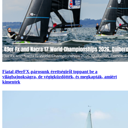
Fiatal 49erFX-párosunk érettségiről toppant be a
világbajnokságra, de végigküzdötték, és megkapták, amiért
kimentek